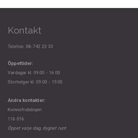
Kontakt
Telefon: 08-742 23 33
Öppettider:
Vardagar kl. 09.00 - 16.00
Storhelger kl. 09.00 - 19.00
Andra kontakter:
Kvinnofridslinjen
116 016
Öppet varje dag, dygnet runt