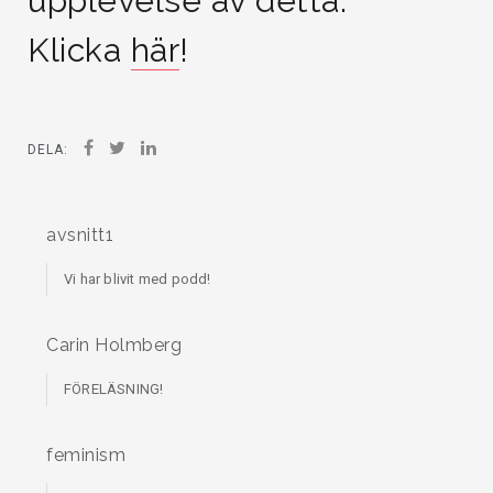
upplevelse av detta.
Klicka
här
!
DELA:
avsnitt1
Vi har blivit med podd!
Carin Holmberg
FÖRELÄSNING!
feminism