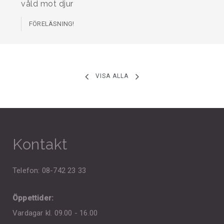
våld mot djur
FÖRELÄSNING!
VISA ALLA
Kontakt
Telefon: 08-742 23 33
Öppettider:
Vardagar kl. 09.00 - 16.00