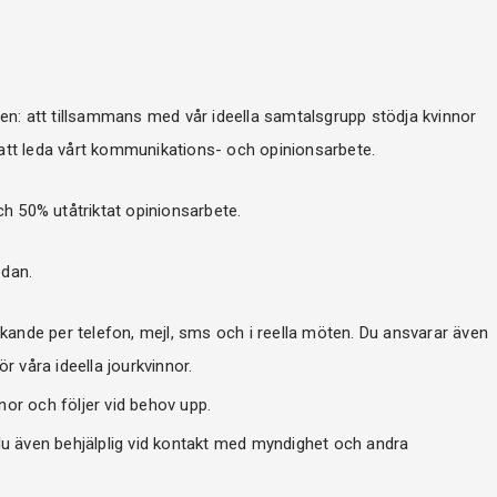
n: att tillsammans med vår ideella samtalsgrupp stödja kvinnor
tt leda vårt kommunikations- och opinionsarbete.
h 50% utåtriktat opinionsarbete.
edan.
nde per telefon, mejl, sms och i reella möten. Du ansvarar även
r våra ideella jourkvinnor.
or och följer vid behov upp.
du även behjälplig vid kontakt med myndighet och andra