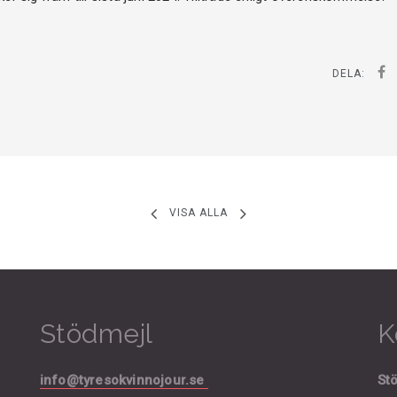
DELA:
VISA ALLA
Stödmejl
K
info@tyresokvinnojour.se
Stö