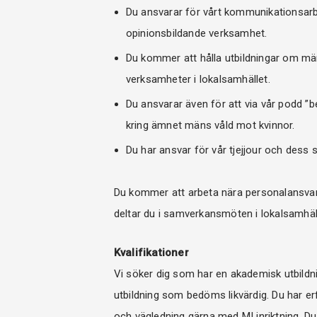
Du ansvarar för vårt kommunikationsarb
opinionsbildande verksamhet.
Du kommer att hålla utbildningar om män
verksamheter i lokalsamhället.
Du ansvarar även för att via vår podd ”b
kring ämnet mäns våld mot kvinnor.
Du har ansvar för vår tjejjour och dess 
Du kommer att arbeta nära personalansvar
deltar du i samverkansmöten i lokalsamhälle
Kvalifikationer
Vi söker dig som har en akademisk utbild
utbildning som bedöms likvärdig. Du har e
och vägledning gärna med MI inriktning. Du