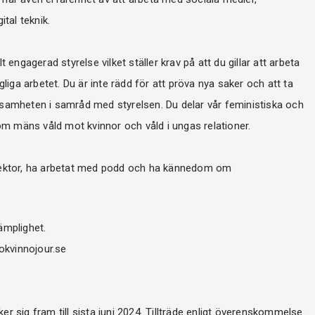
ital teknik.
t engagerad styrelse vilket ställer krav på att du gillar att arbeta
agliga arbetet. Du är inte rädd för att pröva nya saker och att ta
 verksamheten i samråd med styrelsen. Du delar vår feministiska och
m mäns våld mot kvinnor och våld i ungas relationer.
l sektor, ha arbetat med podd och ha kännedom om
ämplighet.
okvinnojour.se
er sig fram till sista juni 2024. Tillträde enligt överenskommelse.