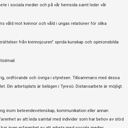
ete i sociala medier och på vår hemsida samt leder vår
s våld mot kvinnor och våld i ungas relationer för olika
erättelser från kvinnojouren” sprida kunskap och opinionsbilda
stödmail.
ig, ordförande och övriga i styrelsen. Tillsammans med dessa
t. Din arbetsplats är belägen i Tyresö. Distansarbete är möjligt.
ning inom beteendevetenskap, kommunikation eller annan
rfarenhet av att leda samtal med individer som har behov av stöd
 har även erfarenhet av att arbeta med sociala medier,