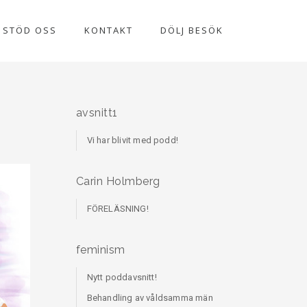
STÖD OSS
KONTAKT
DÖLJ BESÖK
avsnitt1
Vi har blivit med podd!
Carin Holmberg
FÖRELÄSNING!
feminism
Nytt poddavsnitt!
Behandling av våldsamma män