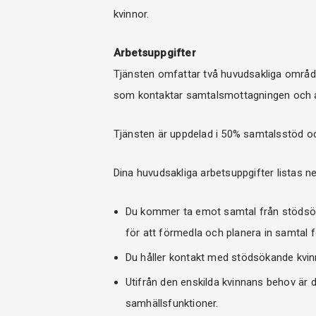
kvinnor.
Arbetsuppgifter
Tjänsten omfattar två huvudsakliga område
som kontaktar samtalsmottagningen och a
Tjänsten är uppdelad i 50% samtalsstöd oc
Dina huvudsakliga arbetsuppgifter listas n
Du kommer ta emot samtal från stödsöka
för att förmedla och planera in samtal fö
Du håller kontakt med stödsökande kvinn
Utifrån den enskilda kvinnans behov är 
samhällsfunktioner.