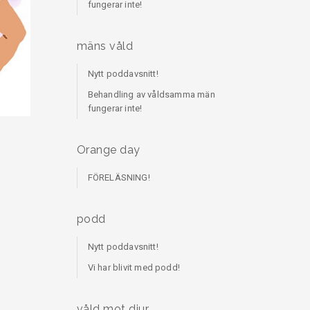
fungerar inte!
mäns våld
Nytt poddavsnitt!
Behandling av våldsamma män
fungerar inte!
Orange day
FÖRELÄSNING!
podd
Nytt poddavsnitt!
Vi har blivit med podd!
våld mot djur