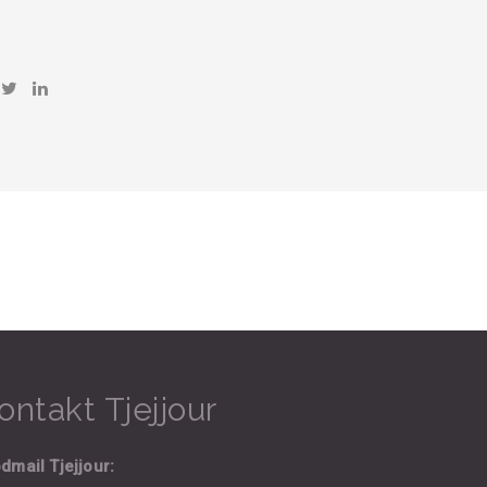
ontakt Tjejjour
dmail Tjejjour: