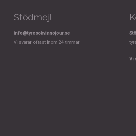
Stödmejl
K
info@tyresokvinnojour.se
Stö
Vi svarar oftast inom 24 timmar
tyr
Vi