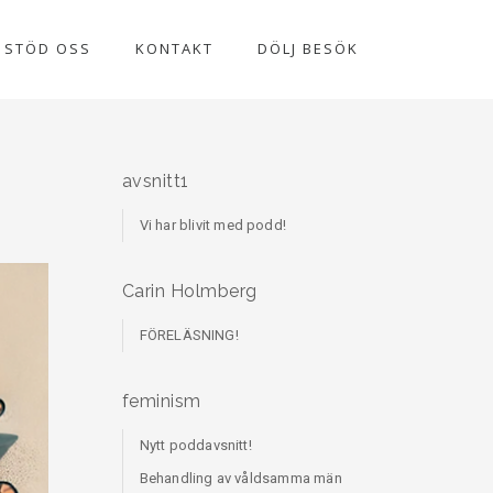
STÖD OSS
KONTAKT
DÖLJ BESÖK
avsnitt1
Vi har blivit med podd!
Carin Holmberg
FÖRELÄSNING!
feminism
Nytt poddavsnitt!
Behandling av våldsamma män