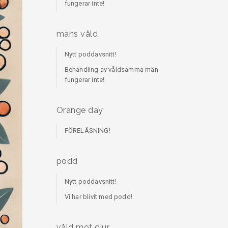
fungerar inte!
mäns våld
Nytt poddavsnitt!
Behandling av våldsamma män
fungerar inte!
Orange day
FÖRELÄSNING!
podd
Nytt poddavsnitt!
Vi har blivit med podd!
våld mot djur